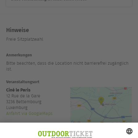
Hinweise
Freie Sitzplatzwahl
Anmerkungen
Bitte beachten, dass die Location nicht barrierefrei zugänglich
ist.
Veranstaltungsort
Ciné le Paris
12 Rue de la Gare
3236
Bettembourg
Luxemburg
Anfahrt via GoogleMaps
+352/ 520249
www.leparis.lu