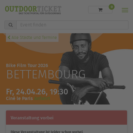
0
Men
Event
finden
Alle Städte und Termine
Bike Film Tour 2026
BETTEMBOURG
Fr, 24.04.26, 19:30
Ciné le Paris
Anfahrt
Veranstaltung vorbei
Diese Veranstaltung ist leider schon vorbei.