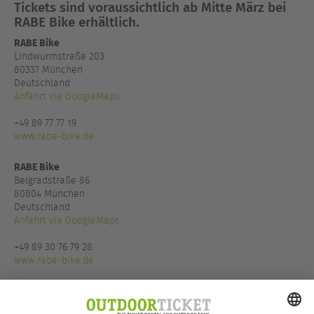
Tickets sind voraussichtlich ab Mitte März bei
RABE Bike erhältlich.
RABE Bike
Lindwurmstraße 203
80337 München
Deutschland
Anfahrt via GoogleMaps
+49 89 77 77 19
www.rabe-bike.de
RABE Bike
Belgradstraße 86
80804 München
Deutschland
Anfahrt via GoogleMaps
+49 89 30 76 79 28
www.rabe-bike.de
Mit freundlicher Unterstützung von