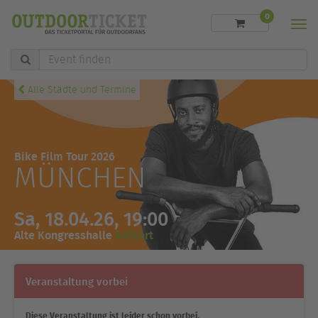
0
Men
Event
finden
Alle Städte und Termine
Bike Film Tour 2026
MÜNCHEN
Sa, 18.04.26, 19:00
Alte Kongresshalle
Anfahrt
Veranstaltung vorbei
Diese Veranstaltung ist leider schon vorbei.