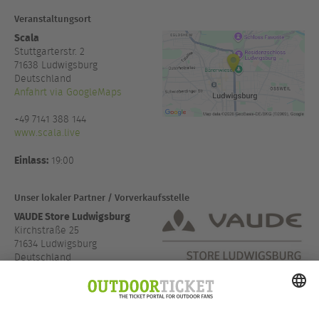
Veranstaltungsort
Scala
Stuttgarterstr. 2
71638
Ludwigsburg
Deutschland
Anfahrt via GoogleMaps
+49 7141 388 144
www.scala.live
Einlass:
19:00
Unser lokaler Partner / Vorverkaufsstelle
VAUDE Store Ludwigsburg
Kirchstraße 25
71634 Ludwigsburg
Deutschland
Anfahrt via GoogleMaps
www.vaude.com/de-DE/Wo...