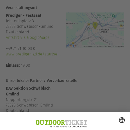
Veranstaltungsort
Prediger - Festsaal
Johannisplatz 3
73525
Schwäbisch-Gmünd
Deutschland
Anfahrt via GoogleMaps
+49 71 71 10 03 0
www.prediger-gd.de/startsei...
Einlass:
19:00
Unser lokaler Partner / Vorverkaufsstelle
DAV Sektion Schwäbisch
Gmünd
Nepperbergstr. 21
73525 Schwäbisch Gmünd
Deutschland
Anfahrt via GoogleMaps
www.dav-schwaebischgmu...