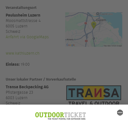
Veranstaltungsort
Paulusheim Luzern
Moosmattstrasse 4
6005
Luzern
Schweiz
Anfahrt via GoogleMaps
www.kathluzern.ch
Einlass:
19:00
Unser lokaler Partner / Vorverkaufsstelle
Transa Backpacking AG
Pfistergasse 23
6003 Luzern
Schweiz
Anfahrt via GoogleMaps
www.transa.ch/de/store...