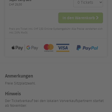
Anzahl
und Preis
CHF
25,00
In den Warenkorb
Preis pro Ticket inkl. CHF 2,50 Online-Systemgebühr. Alle Preise verstehen sich
inkl. 2.6% MwSt.
Anmerkungen
Freie Sitzplatzwahl.
Hinweis
Der Ticketverkauf bei den lokalen Vorverkaufspartnern startet
ab November.