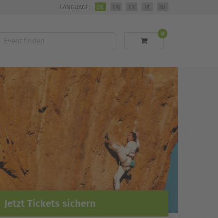
LANGUAGE:
DE
EN
FR
IT
NL
0
Event
finden
Jetzt Tickets sichern