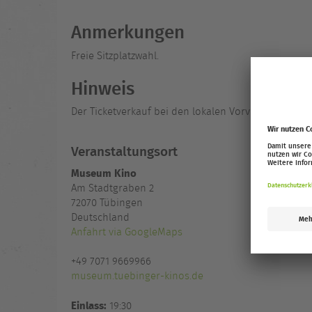
Anmerkungen
Freie Sitzplatzwahl.
Hinweis
Der Ticketverkauf bei den lokalen Vorverkaufspartn
Veranstaltungsort
Museum Kino
Am Stadtgraben 2
72070
Tübingen
Deutschland
Anfahrt via GoogleMaps
+49 7071 9669966
museum.tuebinger-kinos.de
Einlass:
19:30