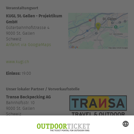
Veranstaltungsort
KUGL St. Gallen - Projektikum
GmbH
Güterbahnhofstrasse 4
9000
St. Gallen
Schweiz
Anfahrt via GoogleMaps
www.kugl.ch
Einlass:
19:00
Unser lokaler Partner / Vorverkaufsstelle
Transa Backpacking AG
Bahnhofsstr. 10
9000 St. Gallen
Schweiz
Anfahrt via GoogleMaps
www.transa.ch/de/store...