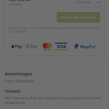
Anzahl
und Preis
CHF
25,00
In den Warenkorb
Preis pro Ticket inkl. CHF 2,50 Online-Systemgebühr. Alle Preise verstehen sich
inkl. 2.6% MwSt.
Anmerkungen
Freie Sitzplatzwahl.
Hinweis
Der Ticketverkauf bei den lokalen Vorverkaufspartnern startet
ab November.