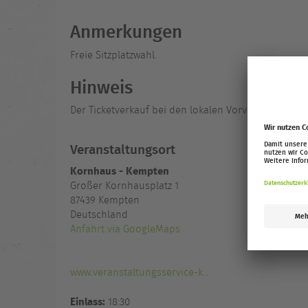
Anmerkungen
Freie Sitzplatzwahl.
Hinweis
Der Ticketverkauf bei den lokalen Vorverkaufspartn
Veranstaltungsort
Kornhaus - Kempten
Großer Kornhausplatz 1
87439
Kempten
Deutschland
Anfahrt via GoogleMaps
www.veranstaltungsservice-k...
Einlass:
18:30