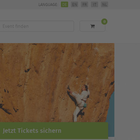
LANGUAGE:
DE
EN
FR
IT
NL
0
Event
finden
Jetzt Tickets sichern