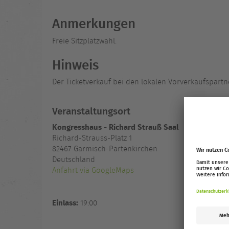
Anmerkungen
Freie Sitzplatzwahl.
Hinweis
Der Ticketverkauf bei den lokalen Vorverkaufspartn
Veranstaltungsort
Kongresshaus - Richard Strauß Saal
Richard-Strauss-Platz 1
82467
Garmisch-Partenkirchen
Deutschland
Anfahrt via GoogleMaps
Einlass:
19:00