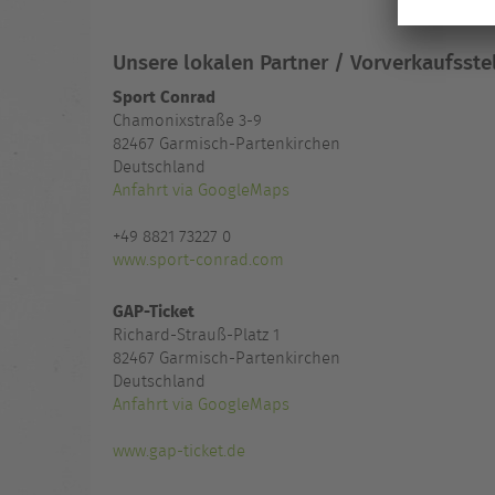
Unsere lokalen Partner / Vorverkaufsste
Sport Conrad
Chamonixstraße 3-9
82467 Garmisch-Partenkirchen
Deutschland
Anfahrt via GoogleMaps
+49 8821 73227 0
www.sport-conrad.com
GAP-Ticket
Richard-Strauß-Platz 1
82467 Garmisch-Partenkirchen
Deutschland
Anfahrt via GoogleMaps
www.gap-ticket.de