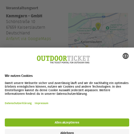
Veranstaltungsort
Kammgarn - GmbH
Schönstraße 10
67659
Kaiserslautern
Deutschland
Anfahrt via GoogleMaps
www.kammgarn.de
Einlass:
19:00
outdoor-ticket.net
– Ein Projekt von
Moving Adventures Medien
Widerruf erklären
FAQ
Jobs
Kontakt
Barrierefreiheitserklärung