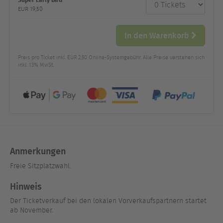
Anzahl
und Preis
EUR
19,50
In den Warenkorb
Preis pro Ticket inkl. EUR 2,50 Online-Systemgebühr. Alle Preise verstehen sich
inkl. 13% MwSt.
Anmerkungen
Freie Sitzplatzwahl.
Hinweis
Der Ticketverkauf bei den lokalen Vorverkaufspartnern startet
ab November.