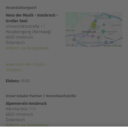
Veranstaltungsort
Haus der Musik - Innsbruck -
Großer Saal
Universitätsstraße 1 |
Haupteingang (Rennweg)
6020
Innsbruck
Österreich
Anfahrt via GoogleMaps
www.haus-der-musik-
innsbruc...
Einlass:
19:00
Unser lokaler Partner / Vorverkaufsstelle
Alpenverein Innsbruck
Meinhardstr. 7-11
6020 Innsbruck
Österreich
Anfahrt via GoogleMaps