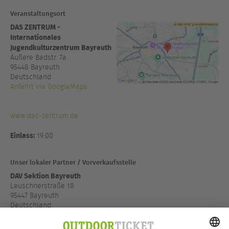
Veranstaltungsort
DAS ZENTRUM -
Internationales
Jugendkulturzentrum Bayreuth
Äußere Badstr. 7a
95448
Bayreuth
Deutschland
Anfahrt via GoogleMaps
www.das-zentrum.de
Einlass:
19:00
Unser lokaler Partner / Vorverkaufsstelle
DAV Sektion Bayreuth
Leuschnerstraße 18
95447 Bayreuth
Deutschland
Anfahrt via GoogleMaps