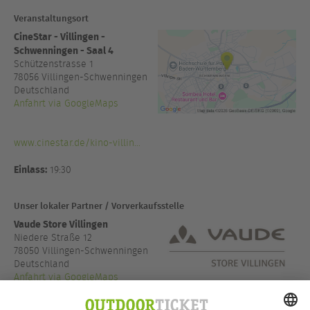
Veranstaltungsort
CineStar - Villingen -
Schwenningen - Saal 4
Schützenstrasse 1
78056
Villingen-Schwenningen
Deutschland
Anfahrt via GoogleMaps
www.cinestar.de/kino-villin...
Einlass:
19:30
Unser lokaler Partner / Vorverkaufsstelle
Vaude Store Villingen
Niedere Straße 12
78050 Villingen-Schwenningen
Deutschland
Anfahrt via GoogleMaps
+49 7721 9951046