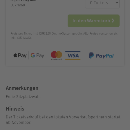
Anzahl
und Preis
EUR
19,50
In den Warenkorb
Preis pro Ticket inkl. EUR 2,50 Online-Systemgebühr. Alle Preise verstehen sich
inkl. 13% MwSt.
Anmerkungen
Freie Sitzplatzwahl.
Hinweis
Der Ticketverkauf bei den lokalen Vorverkaufspartnern startet
ab November.