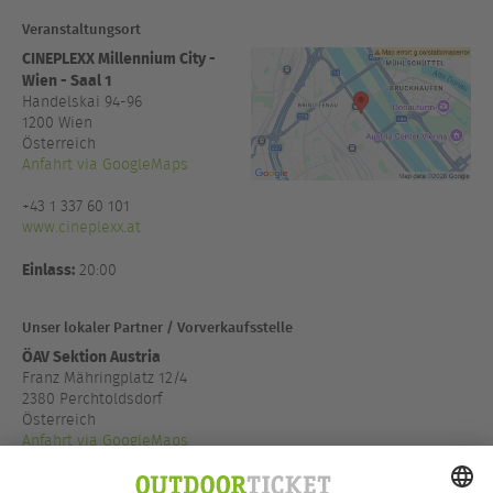
Veranstaltungsort
CINEPLEXX Millennium City -
Wien - Saal 1
Handelskai 94-96
1200
Wien
Österreich
Anfahrt via GoogleMaps
+43 1 337 60 101
www.cineplexx.at
Einlass:
20:00
Unser lokaler Partner / Vorverkaufsstelle
ÖAV Sektion Austria
Franz Mähringplatz 12/4
2380 Perchtoldsdorf
Österreich
Anfahrt via GoogleMaps
+43 1 513 10 03