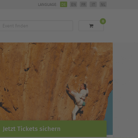
LANGUAGE:
DE
EN
FR
IT
NL
0
Event
finden
Jetzt Tickets sichern