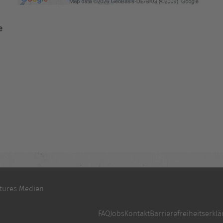
e
tures Medien
FAQ
Jobs
Kontakt
Barrierefreiheitserkl