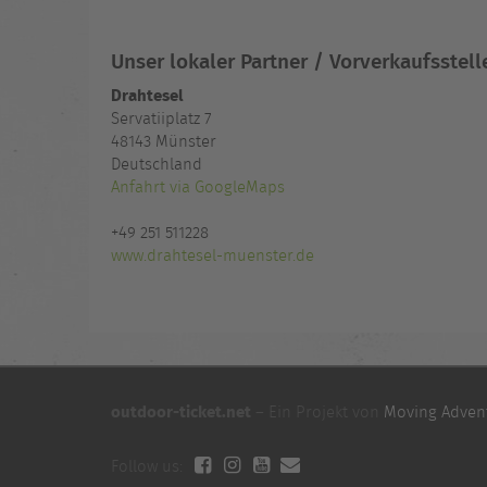
Unser lokaler Partner / Vorverkaufsstell
Drahtesel
Servatiiplatz 7
48143 Münster
Deutschland
Anfahrt via GoogleMaps
+49 251 511228
www.drahtesel-muenster.de
outdoor-ticket.net
– Ein Projekt von
Moving Adven
Follow us: