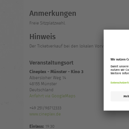
Anmerkungen
Freie Sitzplatzwahl.
Hinweis
Der Ticketverkauf bei den lokalen Vorverkaufspartn
Veranstaltungsort
Cineplex - Münster - Kino 3
Albersloher Weg 14
48155
Münster
Deutschland
Anfahrt via GoogleMaps
+49 251/98712333
www.cineplex.de
Einlass:
19:30