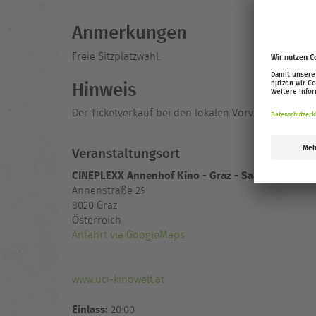
Anmerkungen
Freie Sitzplatzwahl.
Hinweis
Der Ticketverkauf bei den lokalen Vorverkaufspartn
Veranstaltungsort
CINEPLEXX Annenhof Kino - Graz - Saal 7
Annenstraße 29
8020
Graz
Österreich
Anfahrt via GoogleMaps
www.uci-kinowelt.at
Einlass:
20:00