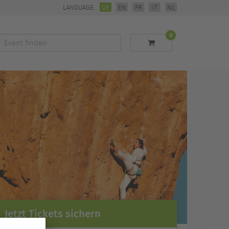
LANGUAGE:
DE
EN
FR
IT
NL
0
Event
finden
Jetzt Tickets sichern