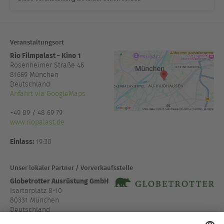
Veranstaltungsort
Rio Filmpalast - Kino 1
Rosenheimer Straße 46
81669
München
Deutschland
Anfahrt via GoogleMaps
+49 89 / 48 69 79
www.riopalast.de
Einlass:
19:30
Unser lokaler Partner / Vorverkaufsstelle
Globetrotter Ausrüstung GmbH
Isartorplatz 8-10
80331 München
Deutschland
Anfahrt via GoogleMaps