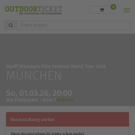
0
Men
Event
finden
Banff Mountain Film Festival World Tour 2026
MÜNCHEN
So, 01.03.26, 20:00
Rio Filmpalast - Kino 1
Anfahrt
Veranstaltung vorbei
Diese Veranstaltung ist leider schon vorbei.