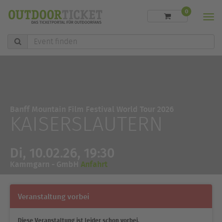
0
Men
Event
finden
Banff Mountain Film Festival World Tour 2026
KAISERSLAUTERN
Di, 10.02.26, 19:30
Kammgarn - GmbH
Anfahrt
Veranstaltung vorbei
Diese Veranstaltung ist leider schon vorbei.