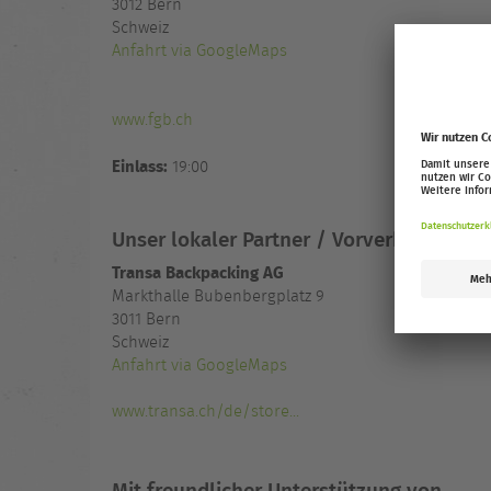
3012
Bern
Schweiz
Anfahrt via GoogleMaps
www.fgb.ch
Einlass:
19:00
Unser lokaler Partner / Vorverkaufsstell
Transa Backpacking AG
Markthalle Bubenbergplatz 9
3011 Bern
Schweiz
Anfahrt via GoogleMaps
www.transa.ch/de/store...
Mit freundlicher Unterstützung von