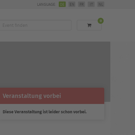
LANGUAGE:
DE
EN
FR
IT
NL
0
Event
finden
Veranstaltung vorbei
Diese Veranstaltung ist leider schon vorbei.