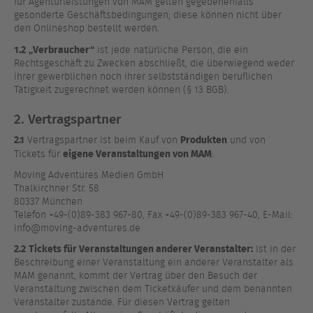
für Agenturleistungen von MAM gelten gegebenenfalls
gesonderte Geschäftsbedingungen; diese können nicht über
den Onlineshop bestellt werden.
1.2
„Verbraucher“
ist jede natürliche Person, die ein
Rechtsgeschäft zu Zwecken abschließt, die überwiegend weder
ihrer gewerblichen noch ihrer selbstständigen beruflichen
Tätigkeit zugerechnet werden können (§ 13 BGB).
2. Vertragspartner
2.1
Produkten
Vertragspartner ist beim Kauf von
und von
eigene Veranstaltungen von MAM
Tickets für
:
Moving Adventures Medien GmbH
Thalkirchner Str. 58
80337 München
Telefon +49-(0)89-383 967-80, Fax +49-(0)89-383 967-40, E-Mail:
info@moving-adventures.de
2.2
Tickets für Veranstaltungen anderer Veranstalter:
Ist in der
Beschreibung einer Veranstaltung ein anderer Veranstalter als
MAM genannt, kommt der Vertrag über den Besuch der
Veranstaltung zwischen dem Ticketkäufer und dem benannten
Veranstalter zustande. Für diesen Vertrag gelten