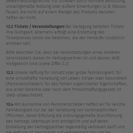
Gewährleistungsrechte. Für Schäden durch normale Abnutzung,
unsachgemäße Nutzung oder äußere Einwirkungen (z. B. Wasser,
Feuer), die nicht auf einem Mangel des Produkts beruhen,
haften wir nicht.
12.2
Tickets / Veranstaltungen:
Bei Verlegung behalten Tickets
ihre Gültigkeit. Alternativ erfolgt eine Erstattung des
Ticketpreises (ohne die Gebühren, die der Verkäufer zusätzlich
erhoben hat).
Bitte beachten Sie, dass bei Veranstaltungen eines anderen
Veranstalters dieser Ihr Vertragspartner ist und dessen AGB
maßgeblich sind (siehe Ziffer 2.2).
12.3
Unsere Haftung für Vorsatz oder grobe Fahrlässigkeit, für
eine schuldhafte Verletzung von Leben, Körper oder Gesundheit
(Personenschäden), für das Fehlen zugesicherter Eigenschaften,
aus einer Garantie oder nach dem Produkthaftungsgesetz ist
stets unbeschränkt.
12.4
Mit Ausnahme von Personenschäden haften wir für leichte
Fahrlässigkeit nur bei der Verletzung von Kardinalpflichten
(Pflichten, deren Erfüllung die ordnungsgemäße Durchführung
des Vertrags überhaupt erst ermöglicht und auf deren
Einhaltung der Vertragspartner regelmäßig vertrauen darf) und
die Haftung ist beschränkt auf vertragstypische und bei