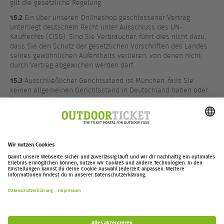
gilt die gesetzliche Regelung.
15.2
Ein über unseren Onlineshop geschlossener Vertrag
unterliegt deutschem Recht unter Ausschluss des UN-
Kaufrechts (CISG). Sind Sie Verbraucher, führt dies nicht dazu,
dass Sie den Schutz der gesetzlichen Vorschriften des Landes
seines gewöhnlichen Aufenthalts verlieren, von denen nicht
durch Vertrag abgewichen werden darf.
15.3
Ausschließlicher Gerichtsstand ist München, falls Sie
keinen allgemeinen Gerichtsstand in Deutschland haben oder
Sie nach Vertragsschluss Ihren Wohnsitz oder gewöhnlichen
Aufenthalt ins Ausland verlagert haben oder Ihr Wohnsitz oder
gewöhnlicher Aufenthalt bei Klageerhebung unbekannt ist. Wir
sind jedoch berechtigt, auch bei einem anderen zuständigen
Gericht Klage zu erheben.
outdoor-ticket.net
– Ein Projekt von
Moving Adventures Medien
Widerruf erklären