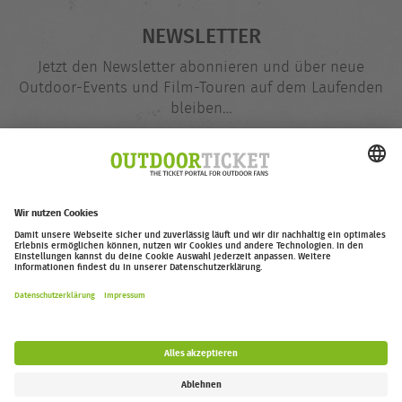
NEWSLETTER
Jetzt den Newsletter abonnieren und über neue
Outdoor-Events und Film-Touren auf dem Laufenden
bleiben…
E-
@
Mail-
Adresse
Jetzt eintragen
outdoor-ticket.net
– Ein Projekt von
Moving Adventures Medien
Widerruf erklären
FAQ
Jobs
Kontakt
Barrierefreiheitserklärung
Impressum / Datenschutz
Cookie-Einstellungen