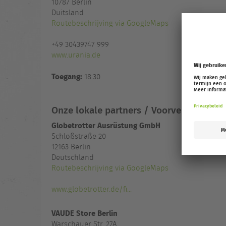
10787
Berlin
Duitsland
Routebeschrijving via GoogleMaps
+49 30439747 999
www.urania.de
Toegang:
18:30
Onze lokale partners / Voorverkoopadr
Globetrotter Ausrüstung GmbH
Schloßstraße 20
12163 Berlin
Deutschland
Routebeschrijving via GoogleMaps
www.globetrotter.de/fi...
VAUDE Store Berlin
Warschauer Str. 27A