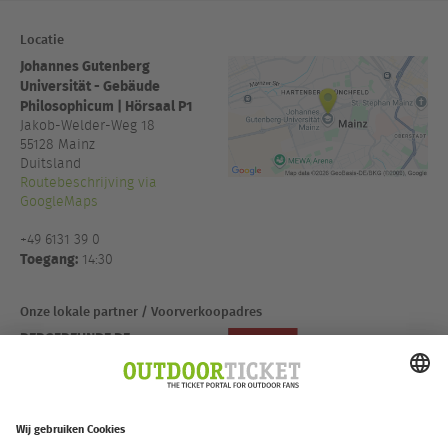
Locatie
Johannes Gutenberg
Universität - Gebäude
Philosophicum | Hörsaal P1
Jakob-Welder-Weg 18
55128
Mainz
Duitsland
Routebeschrijving via
GoogleMaps
+49 6131 39 0
Toegang:
14:30
Onze lokale partner / Voorverkoopadres
BERGFREUNDE.DE
Deutschland