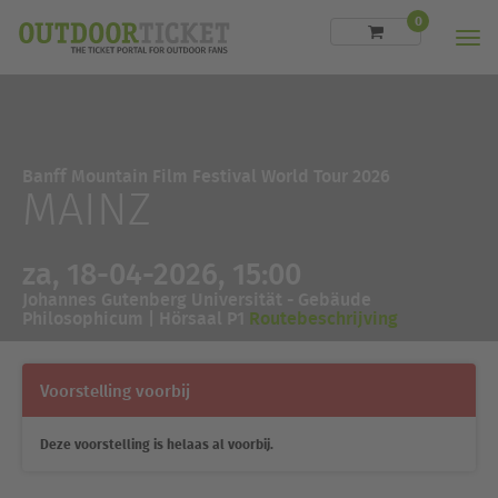
0
Men
Banff Mountain Film Festival World Tour 2026
MAINZ
za, 18-04-2026, 15:00
Johannes Gutenberg Universität - Gebäude
Philosophicum | Hörsaal P1
Routebeschrijving
Voorstelling voorbij
Deze voorstelling is helaas al voorbij.