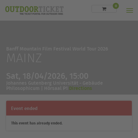
0
Men
Banff Mountain Film Festival World Tour 2026
MAINZ
Sat, 18/04/2026, 15:00
Johannes Gutenberg Universität - Gebäude
Philosophicum | Hörsaal P1
Directions
Event ended
This event has already ended.