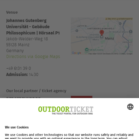
Venue
Johannes Gutenberg
Universität - Gebäude
Philosophicum | Hörsaal P1
Jakob-Welder-Weg 18
55128
Mainz
Germany
Directions via Google Maps
+49 6131 39 0
Admission:
14:30
Our local partner / ticket agency
BERGFREUNDE.DE
Deutschland