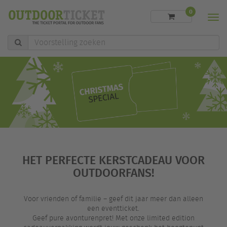
0
Men
Voorstelling
zoeken
HET PERFECTE KERSTCADEAU VOOR
OUTDOORFANS!
Voor vrienden of familie – geef dit jaar meer dan alleen
een eventticket.
Geef pure avonturenpret! Met onze limited edition