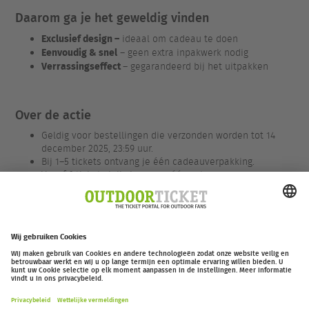
Daarom ga je het geweldig vinden
Exclusief design –
ideaal om cadeau te doen
Eenvoudig & snel
– geen extra inpakwerk nodig
Verrassingseffect
– gegarandeerd bij het uitpakken
Over de actie
Geldig voor bestellingen die verzonden worden tot 14
december 2025, 23:59 uur.
Bij 1–5 tickets ontvang je één cadeauverpakking.
Vanaf 6 tickets krijg je er nog één extra.
Voor verpakking en verzending rekenen we slechts €1,50
/ CHF 1,50.
Geldig voor alle tickets – bij EOFT alleen voor
evenementen in 2026.
outdoor-ticket.net
– Een project van
Moving Adventures Medien