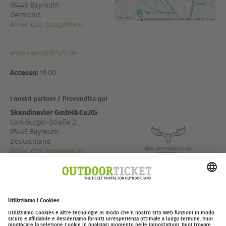
95448
Bayreuth
Germania
Arrivo con GoogleMaps
www.das-zentrum.de
Accesso:
19:00
I nostri partner / Prevendita qui
Skandinavier GmbH&Co.KG
Carl-Burger-Straße 2
95445 Bayreuth
Deutschland
Arrivo con GoogleMaps
+49 92178663303
www.derskandinavier.de