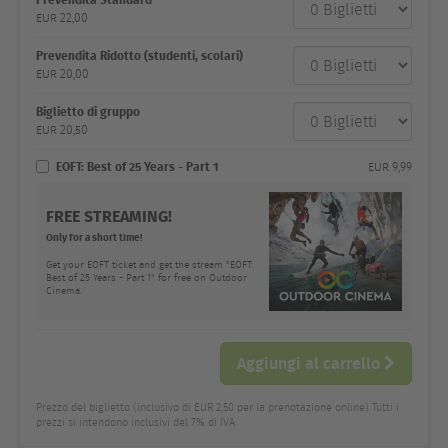
e prezzo
EUR
22,00
Quantità
dei
biglietti
Prevendita Ridotto (studenti, scolari)
EUR
20,00
Biglietto di gruppo
EUR
20,50
EOFT: Best of 25 Years - Part 1
EUR
9,99
FREE STREAMING!
Only for a short time!
Get your EOFT ticket and get the stream "EOFT:
Best of 25 Years - Part 1" for free on Outdoor
Cinema.
Aggiungi al carrello
Prezzo del biglietto (inclusivo di EUR 2,50 per la prenotazione online) Tutti i
prezzi si intendono inclusivi del 7% di IVA