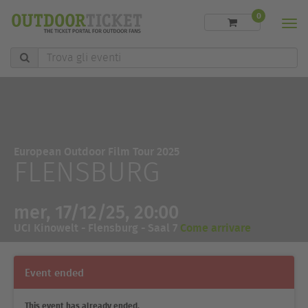
0
Men
Trova
gli
eventi
European Outdoor Film Tour 2025
FLENSBURG
mer, 17/12/25, 20:00
UCI Kinowelt - Flensburg - Saal 7
Come arrivare
Event ended
This event has already ended.