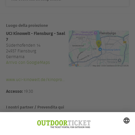
Luogo della proiezione
UCI Kinowelt - Flensburg - Saal
7
Süderhofenden 14
24937
Flensburg
Germania
Arrivo con GoogleMaps
www.uci-kinowelt.de/kinopro...
Accesso:
19:30
I nostri partner / Prevendita qui
TUM Trekking und mehr...
Grosse Str. 12
24937 Flensburg
Deutschland