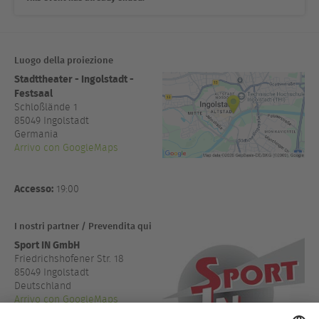
Luogo della proiezione
Stadttheater - Ingolstadt -
Festsaal
Schloßlände 1
85049
Ingolstadt
Germania
Arrivo con GoogleMaps
Accesso:
19:00
I nostri partner / Prevendita qui
Sport IN GmbH
Friedrichshofener Str. 18
85049 Ingolstadt
Deutschland
Arrivo con GoogleMaps