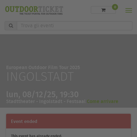
0
Men
Trova
gli
eventi
European Outdoor Film Tour 2025
INGOLSTADT
lun, 08/12/25, 19:30
Stadttheater - Ingolstadt - Festsaal
Come arrivare
Event ended
This event has already ended.