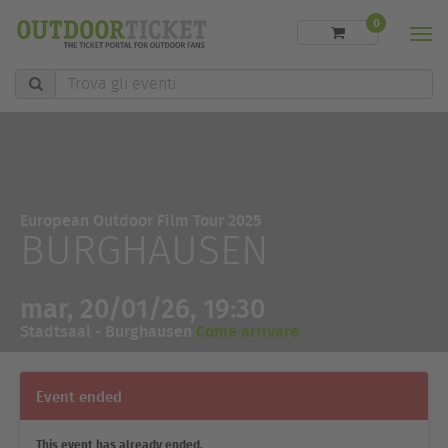
0
Men
Trova
gli
eventi
European Outdoor Film Tour 2025
BURGHAUSEN
mar, 20/01/26, 19:30
Stadtsaal - Burghausen
Come arrivare
Event ended
This event has already ended.