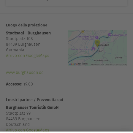
Luogo della proiezione
Stadtsaal - Burghausen
Stadtplatz 108
84489
Burghausen
Germania
Arrivo con GoogleMaps
www.burghausen.de
Accesso:
19:00
I nostri partner / Prevendita qui
Burghauser Touristik GmbH
Stadtplatz 99
84489 Burghausen
Deutschland
Arrivo con GoogleMaps