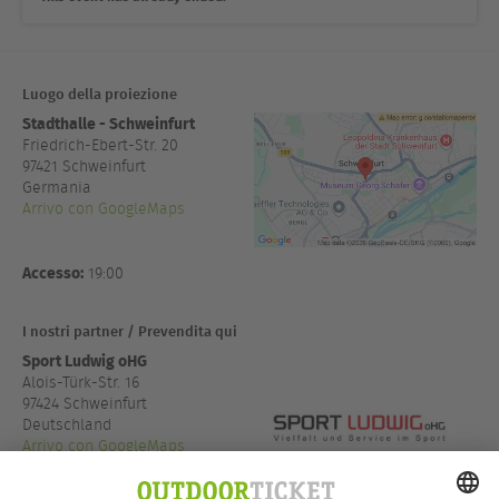
Luogo della proiezione
Stadthalle - Schweinfurt
Friedrich-Ebert-Str. 20
97421
Schweinfurt
Germania
Arrivo con GoogleMaps
Accesso:
19:00
I nostri partner / Prevendita qui
Sport Ludwig oHG
Alois-Türk-Str. 16
97424 Schweinfurt
Deutschland
Arrivo con GoogleMaps
+49 9721 78650