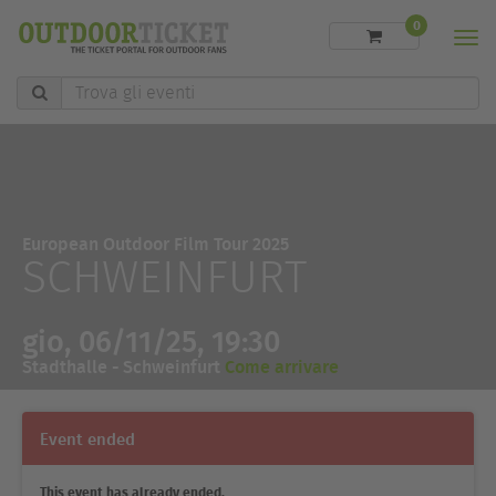
0
Men
Trova
gli
eventi
European Outdoor Film Tour 2025
SCHWEINFURT
gio, 06/11/25, 19:30
Stadthalle - Schweinfurt
Come arrivare
Event ended
This event has already ended.