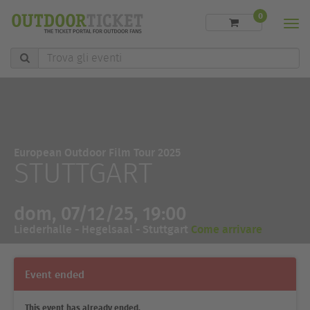
0
Men
Trova
gli
eventi
European Outdoor Film Tour 2025
STUTTGART
dom, 07/12/25, 19:00
Liederhalle - Hegelsaal - Stuttgart
Come arrivare
Event ended
This event has already ended.