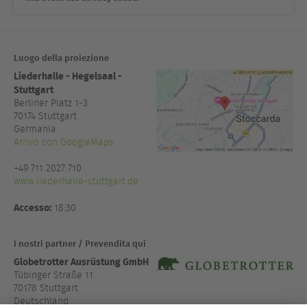
Luogo della proiezione
Liederhalle - Hegelsaal -
Stuttgart
Berliner Platz 1-3
70174
Stuttgart
Germania
Arrivo con GoogleMaps
+49 711 2027 710
www.liederhalle-stuttgart.de
Accesso:
18:30
I nostri partner / Prevendita qui
Globetrotter Ausrüstung GmbH
Tübinger Straße 11
70178 Stuttgart
Deutschland