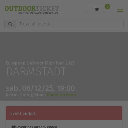
0
Men
Trova
gli
eventi
European Outdoor Film Tour 2025
DARMSTADT
sab, 06/12/25, 19:00
Justus-Liebig-Haus
Come arrivare
Event ended
This event has already ended.