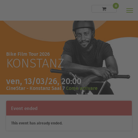
0
Men
Bike Film Tour 2026
KONSTANZ
ven, 13/03/26, 20:00
CineStar - Konstanz Saal 7
Come arrivare
Event ended
This event has already ended.