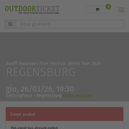
0
Men
Trova
gli
eventi
Banff Mountain Film Festival World Tour 2026
REGENSBURG
gio, 26/03/26, 19:30
Kolpinghaus - Regensburg
Come arrivare
Event ended
This event has already ended.