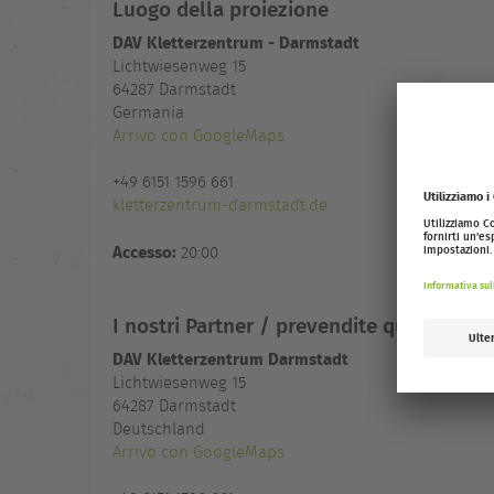
Luogo della proiezione
DAV Kletterzentrum - Darmstadt
Lichtwiesenweg 15
64287
Darmstadt
Germania
Arrivo con GoogleMaps
+49 6151 1596 661
kletterzentrum-darmstadt.de
Accesso:
20:00
I nostri Partner / prevendite qui
DAV Kletterzentrum Darmstadt
Lichtwiesenweg 15
64287 Darmstadt
Deutschland
Arrivo con GoogleMaps