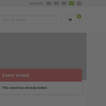
LANGUAGE:
DE
EN
FR
IT
NL
0
Trova
li
eventi
Event ended
This event has already ended.