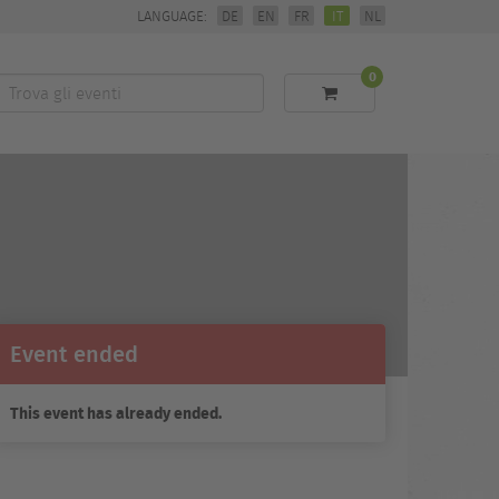
LANGUAGE:
DE
EN
FR
IT
NL
0
Trova
li
eventi
Event ended
This event has already ended.