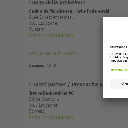
Luogo della proiezione
Casino de Montbenon - Salle Paderewski
Allée Ernest Ansermet 3
1003
Lausanne
Svizzera
Arrivo con GoogleMaps
www.lausanne.ch/casino
Accesso:
19:30
I nostri partner / Prevendita qui
Transa Backpacking AG
Bd de Grancy 12
1006 Lausanne
Schweiz
Arrivo con GoogleMaps