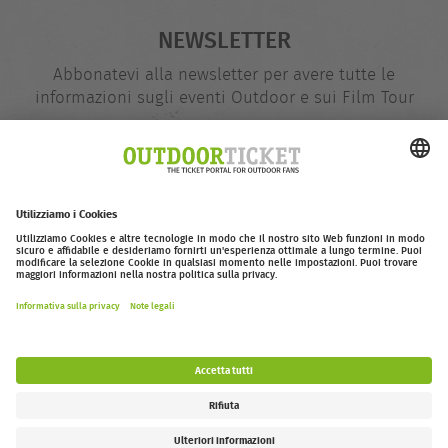
NEWSLETTER
Abbonatevi alla newsletter per avere tutte le
informazioni sugli eventi Outdoor e sui Film Tour
indirizzo
@
e-
mail
Inserire adesso
outdoor-ticket.net
– Un progetto di
Moving Adventures Medien
Withdraw from contract
FAQ
Jobs
Contatti
Dichiarazione di accessibilità
Legal Information / Privacy Policy
Impostazioni dei cookie
Follow us: