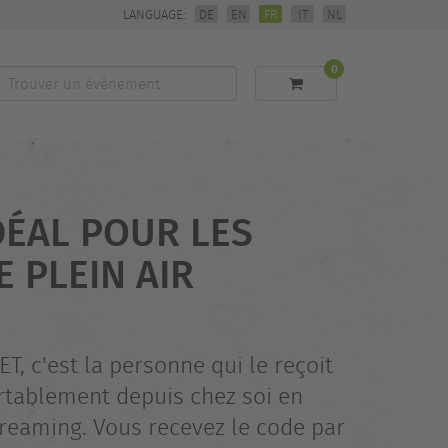
LANGUAGE:
DE
EN
FR
IT
NL
0
Trouver
un
événement
DÉAL POUR LES
 PLEIN AIR
 c'est la personne qui le reçoit
ortablement depuis chez soi en
treaming. Vous recevez le code par