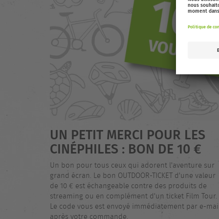
UN PETIT MERCI POUR LES
CINÉPHILES : BON DE 10 €
Un bon pour tous ceux qui adorent l'aventure sur
grand écran. Le bon OUTDOOR-TICKET d'une valeur
de 10 € est échangeable contre des produits de
streaming ou en complément d'un ticket Film Tour.
Le code vous est envoyé immédiatement par e-mai
après votre commande.