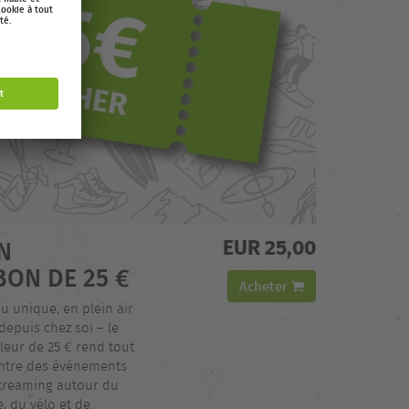
EUR 25,00
N
BON DE 25 €
Acheter
u unique, en plein air
epuis chez soi – le
eur de 25 € rend tout
ontre des événements
streaming autour du
, du vélo et de