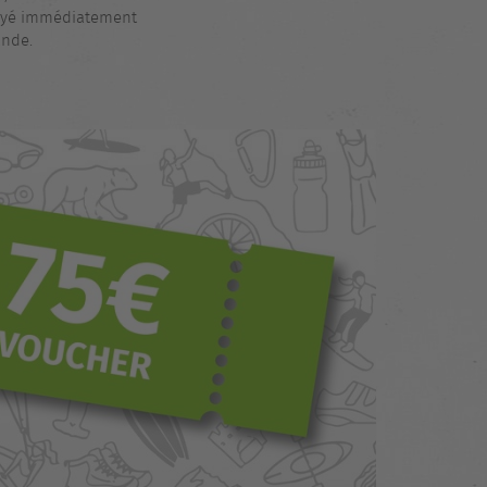
voyé immédiatement
ande.