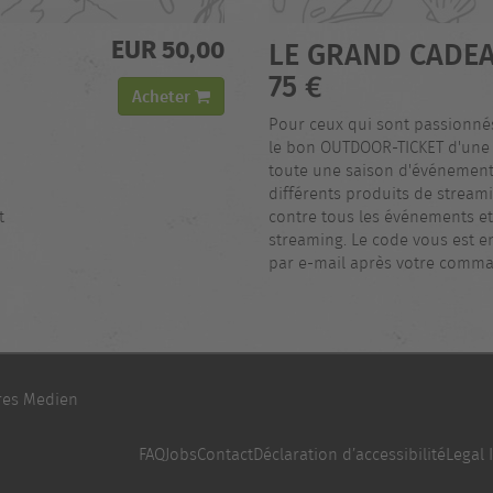
EUR 50,00
LE GRAND CADEA
75 €
Acheter
Pour ceux qui sont passionnés
le bon OUTDOOR-TICKET d'une 
toute une saison d'événement
différents produits de stream
t
contre tous les événements et
streaming. Le code vous est
par e-mail après votre comm
res Medien
FAQ
Jobs
Contact
Déclaration d’accessibilité
Legal 