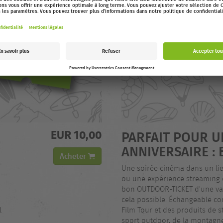
EUR 10,00
PARFAIT POUR U
ANNIVERSAIRE : 
Acheter
Une soirée cinéma dans un lie
ou une expérience streaming d
bon OUTDOOR-TICKET d'une val
cela possible. Échangeable c
l
Film Tour et des produits de 
sport outdoor, de la montagne