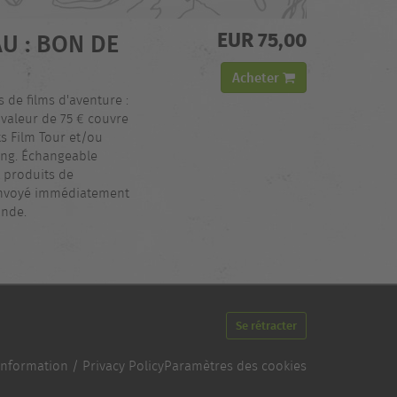
EUR 75,00
U : BON DE
Acheter
 de films d'aventure :
valeur de 75 € couvre
s Film Tour et/ou
ing. Échangeable
 produits de
 envoyé immédiatement
ande.
Se rétracter
Information / Privacy Policy
Paramètres des cookies