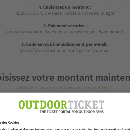
1. Choisissez un montant :
10, 25, 50 ou 75 € – selon l'occasion et votre budget.
2. Paiement sécurisé :
par carte de crédit, PayPal ou d'autres moyens de paiement.
3. Code envoyé immédiatement par e-mail :
à transférer directement ou à garder pour soi.
isissez votre montant mainte
Les valeurs en francs suisses sont disponibles
ici
.
PRODUIT