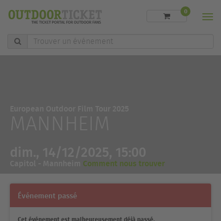
0
Men
Trouver
un
événement
European Outdoor Film Tour 2025
MANNHEIM
dim., 14/12/2025, 15:00
Capitol - Mannheim
Comment nous trouver
Événement passé
Cet événement est malheureusement déjà passé.