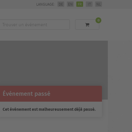
LANGUAGE:
DE
EN
FR
IT
NL
0
Trouver
un
événement
Événement passé
Cet événement est malheureusement déjà passé.