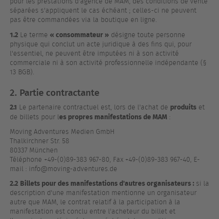
pour les prestations d'agence de MAM, des conditions de vente
séparées s'appliquent le cas échéant ; celles-ci ne peuvent
pas être commandées via la boutique en ligne.
1.2
« consommateur »
Le terme
désigne toute personne
physique qui conclut un acte juridique à des fins qui, pour
l'essentiel, ne peuvent être imputées ni à son activité
commerciale ni à son activité professionnelle indépendante (§
13 BGB).
2. Partie contractante
2.1
produits
Le partenaire contractuel est, lors de l'achat de
et
es propres manifestations de MAM
de billets pour l
:
Moving Adventures Medien GmbH
Thalkirchner Str. 58
80337 München
Téléphone +49-(0)89-383 967-80, Fax +49-(0)89-383 967-40, E-
mail : info@moving-adventures.de
2.2
Billets pour des manifestations d'autres organisateurs :
si la
description d'une manifestation mentionne un organisateur
autre que MAM, le contrat relatif à la participation à la
manifestation est conclu entre l'acheteur du billet et