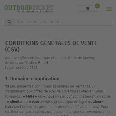
0
Men
Trouver
un
événement
CONDITIONS GÉNÉRALES DE VENTE
(CGV)
pour les offres de boutique et de billetterie de Moving
Adventures Medien GmbH
(état : octobre 2025)
1. Domaine d'application
1.1
Les présentes conditions générales de vente (CGV)
s'appliquent aux offres de Moving Adventures Medien GmbH
« MAM »
« nous »
(ci-après :
ou
) aux consommateurs* (ci-après
« client »
« vous »
outdoor-
:
ou
) dans la boutique en ligne
ticket.net
(achat de produits et de billets d'événements). Pour
les livraisons aux clients professionnels (par ex. revendeurs) et