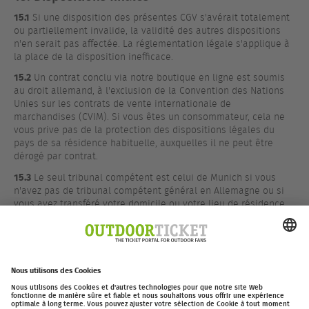
15.1
Si une disposition des présentes CGV s'avérait totalement
ou partiellement invalide, la validité des autres dispositions
n'en serait pas affectée. La réglementation légale s'applique à
la place de la disposition inefficace.
15.2
Un contrat conclu via notre boutique en ligne est soumis
au droit allemand, à l'exclusion de la Convention des Nations
Unies sur les contrats de vente internationale de
marchandises (CVIM). Si vous êtes un consommateur, cela ne
vous prive pas de la protection des dispositions légales du
pays de sa résidence habituelle, auxquelles il ne peut être
dérogé par contrat.
15.3
Le seul tribunal compétent est celui de Munich si vous
n'avez pas de tribunal compétent général en Allemagne ou si
vous avez transféré votre domicile ou votre lieu de résidence
habituel à l'étranger après la conclusion du contrat ou si votre
domicile ou votre lieu de résidence habituel est inconnu au
moment de l'introduction de l'instance. Nous sommes toutefois
en droit de porter plainte auprès d'un autre tribunal
compétent.