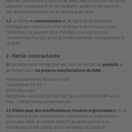
pour les prestations d'agence de MAM, des conditions de vente
séparées s'appliquent le cas échéant ; celles-ci ne peuvent
pas être commandées via la boutique en ligne.
1.2
« consommateur »
Le terme
désigne toute personne
physique qui conclut un acte juridique à des fins qui, pour
l'essentiel, ne peuvent être imputées ni à son activité
commerciale ni à son activité professionnelle indépendante (§
13 BGB).
2. Partie contractante
2.1
produits
Le partenaire contractuel est, lors de l'achat de
et
es propres manifestations de MAM
de billets pour l
:
Moving Adventures Medien GmbH
Thalkirchner Str. 58
80337 München
Téléphone +49-(0)89-383 967-80, Fax +49-(0)89-383 967-40, E-
mail : info@moving-adventures.de
2.2
Billets pour des manifestations d'autres organisateurs :
si la
description d'une manifestation mentionne un organisateur
autre que MAM, le contrat relatif à la participation à la
manifestation est conclu entre l'acheteur du billet et