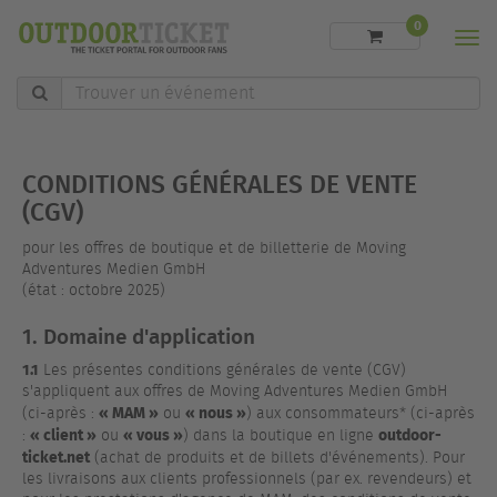
0
Men
Trouver
un
événement
CONDITIONS GÉNÉRALES DE VENTE
(CGV)
pour les offres de boutique et de billetterie de Moving
Adventures Medien GmbH
(état : octobre 2025)
1. Domaine d'application
1.1
Les présentes conditions générales de vente (CGV)
s'appliquent aux offres de Moving Adventures Medien GmbH
« MAM »
« nous »
(ci-après :
ou
) aux consommateurs* (ci-après
« client »
« vous »
outdoor-
:
ou
) dans la boutique en ligne
ticket.net
(achat de produits et de billets d'événements). Pour
les livraisons aux clients professionnels (par ex. revendeurs) et