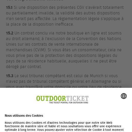
15.1
Si une disposition des présentes CGV s'avérait totalement
ou partiellement invalide, la validité des autres dispositions
n'en serait pas affectée. La réglementation légale s'applique à
la place de la disposition inefficace.
15.2
Un contrat conclu via notre boutique en ligne est soumis
au droit allemand, à l'exclusion de la Convention des Nations
Unies sur les contrats de vente internationale de
marchandises (CVIM). Si vous êtes un consommateur, cela ne
vous prive pas de la protection des dispositions légales du
pays de sa résidence habituelle, auxquelles il ne peut être
dérogé par contrat.
15.3
Le seul tribunal compétent est celui de Munich si vous
n'avez pas de tribunal compétent général en Allemagne ou si
vous avez transféré votre domicile ou votre lieu de résidence
habituel à l'étranger après la conclusion du contrat ou si votre
domicile ou votre lieu de résidence habituel est inconnu au
moment de l'introduction de l'instance. Nous sommes toutefois
en droit de porter plainte auprès d'un autre tribunal
compétent.