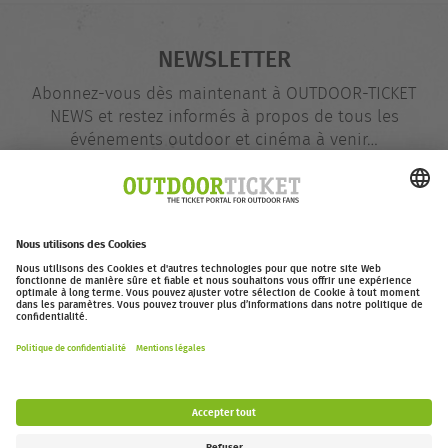
NEWSLETTER
Abonnez-vous dès maintenant à OUTDOOR-TICKET
NEWS et restez informés à propos de tous les
événements outdoor et cinéma à venir…
Adresse
@
e-
mail
S'inscrire dès maintenant
outdoor-ticket.net
– Un projet de
Moving Adventures Medien
Se rétracter
FAQ
Jobs
Contact
Déclaration d’accessibilité