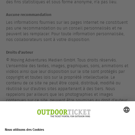
des fins statistiques et sous forme anonyme, n'a pas lieu.
Aucune recommandation
Les informations fournies sur les pages Internet ne constituent
pas une recommandation ou un conseil personnalisés et ne
peuvent les remplacer. Pour toute information personnalisée,
nos collaborateurs sont à votre disposition.
Droits d'auteur
© Moving Adventures Medien GmbH. Tous droits réservés.
L'ensemble des textes, images, graphiques, sons, animations et
vidéos ainsi que leur disposition sur le site sont protégés par
copyright et toutes lois sur la propriété intellectuelle. Le
contenu de ce site ne peut être copié, distribué, modifié ou
réutilisé sur d'autres sites appartenant à des tiers. Nous
rappelons par ailleurs que les photographies et images
contenues sur ce site, peuvent être soumises au droit d'auteur
appartenant à un tiers.
Marques Déposées
Sauf indication contraire, toutes les marques de ce site sont
protégées par le droit des marques.