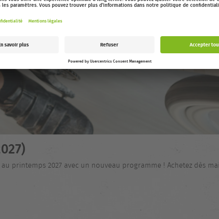
027)
nt au printemps 2027 avec un nouveau programme ! Achetez dès main