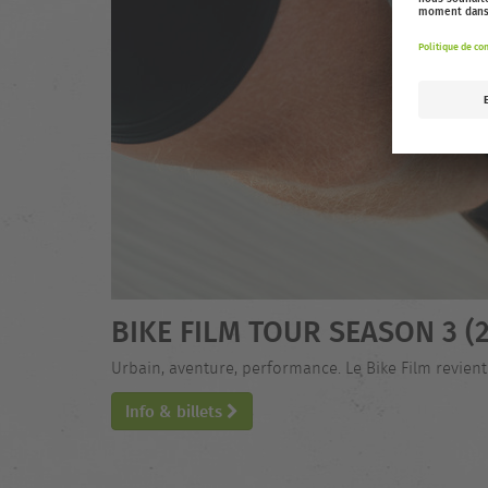
BIKE FILM TOUR SEASON 3 (2
Urbain, aventure, performance. Le Bike Film revie
Info & billets