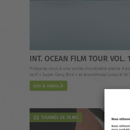
INT. OCEAN FILM TOUR VOL. 
Préparez-vous à une soirée inoubliable pleine d’av
tarif « Super Early Bird » et économisez jusqu'à 30 
Info & billets
TOURNÉE DE FILMS