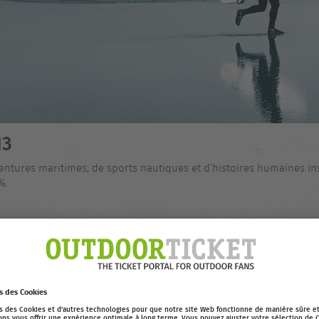
13
entures maritimes, de sports nautiques et d’histoires humaines ins
%.