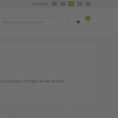
LANGUAGE:
DE
EN
FR
IT
NL
0
Trouver
un
événement
us puissions corriger ce lien erroné.