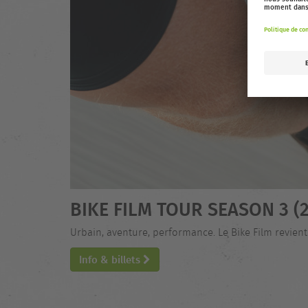
BIKE FILM TOUR SEASON 3 (2
Urbain, aventure, performance. Le Bike Film revie
Info & billets