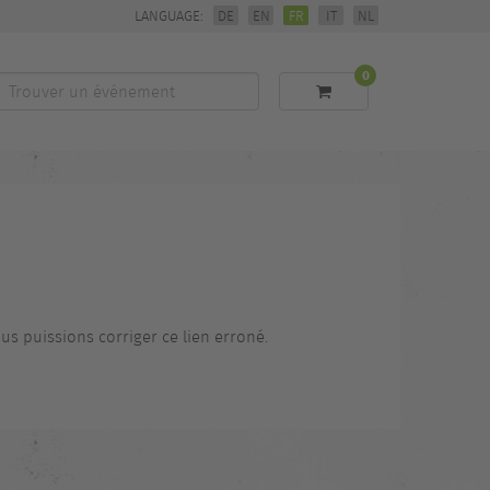
LANGUAGE:
DE
EN
FR
IT
NL
0
Trouver
un
événement
us puissions corriger ce lien erroné.