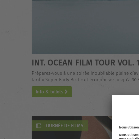
INT. OCEAN FILM TOUR VOL. 
Préparez-vous à une soirée inoubliable pleine d’av
tarif « Super Early Bird » et économisez jusqu'à 30 
Info & billets
TOURNÉE DE FILMS