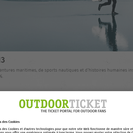
13
entures maritimes, de sports nautiques et d’histoires humaines ins
%.