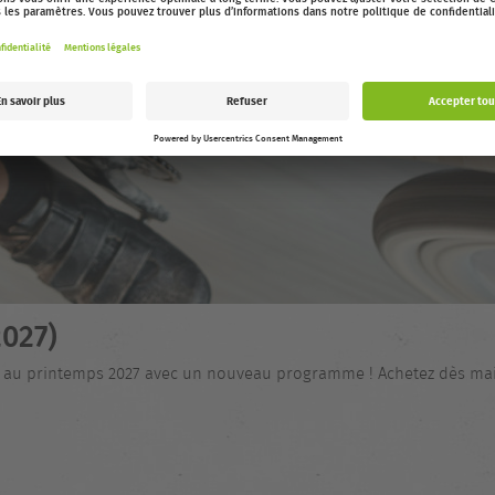
027)
nt au printemps 2027 avec un nouveau programme ! Achetez dès main