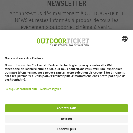
NEWSLETTER
Abonnez-vous dès maintenant à OUTDOOR-TICKET
NEWS et restez informés à propos de tous les
événements outdoor et cinéma à venir…
Adresse
@
e-
mail
S'inscrire dès maintenant
outdoor-ticket.net
– Un projet de
Moving Adventures Medien
Se rétracter
FAQ
Jobs
Contact
Déclaration d’accessibilité
Legal Information / Privacy Policy
Paramètres des cookies
Follow us: