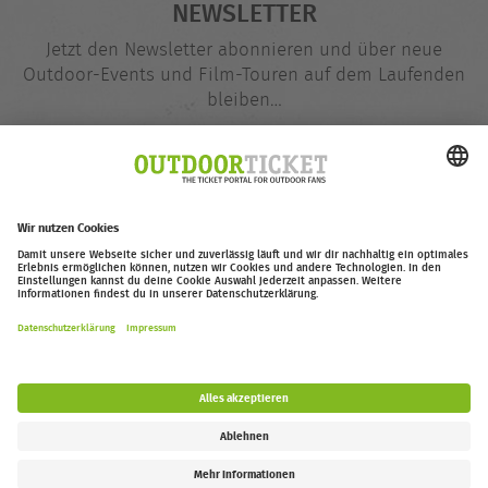
NEWSLETTER
Jetzt den Newsletter abonnieren und über neue
Outdoor-Events und Film-Touren auf dem Laufenden
bleiben…
E-
@
Mail-
Adresse
Jetzt eintragen
outdoor-ticket.net
– Ein Projekt von
Moving Adventures Medien
Widerruf erklären
FAQ
Jobs
Kontakt
Barrierefreiheitserklärung
Impressum / Datenschutz
Cookie-Einstellungen
Follow us: