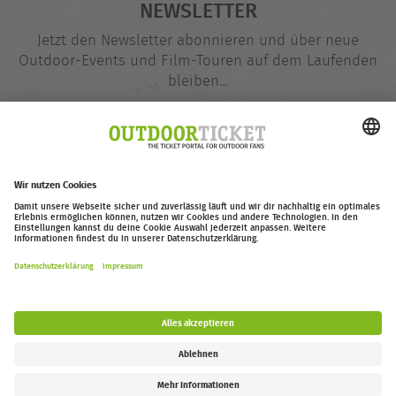
NEWSLETTER
Jetzt den Newsletter abonnieren und über neue
Outdoor-Events und Film-Touren auf dem Laufenden
bleiben…
E-
@
Mail-
Adresse
Jetzt eintragen
outdoor-ticket.net
– Ein Projekt von
Moving Adventures Medien
Widerruf erklären
FAQ
Jobs
Kontakt
Barrierefreiheitserklärung
Impressum / Datenschutz
Cookie-Einstellungen
Follow us: