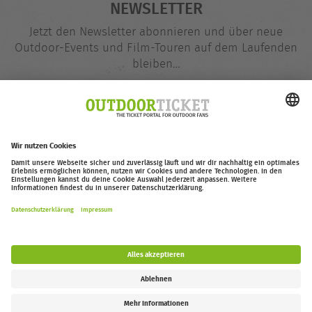
NEWSLETTER
Jetzt den Newsletter abonnieren und über neue
Outdoor-Events und Film-Touren auf dem Laufenden
bleiben…
E-
@
Mail-
Adresse
Jetzt eintragen
outdoor-ticket.net
– Ein Projekt von
Moving Adventures Medien
Widerruf erklären
FAQ
Jobs
Kontakt
Barrierefreiheitserklärung
Impressum / Datenschutz
Cookie-Einstellungen
Follow us: